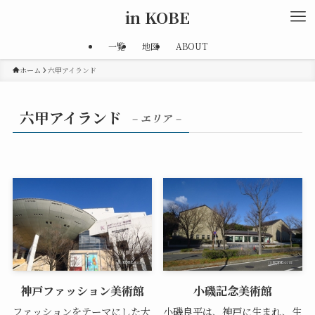
in KOBE
一覧
地図
ABOUT
ホーム
六甲アイランド
六甲アイランド
– エリア –
神戸ファッション美術館
小磯記念美術館
ファッションをテーマにした大
小磯良平は、神戸に生まれ、生