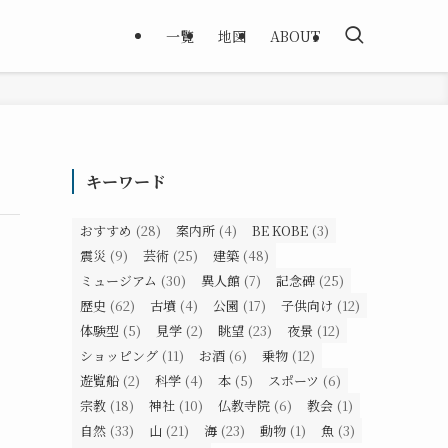
一覧
地図
ABOUT
キーワード
おすすめ
(28)
案内所
(4)
BE KOBE
(3)
震災
(9)
芸術
(25)
建築
(48)
ミュージアム
(30)
異人館
(7)
記念碑
(25)
歴史
(62)
古墳
(4)
公園
(17)
子供向け
(12)
体験型
(5)
見学
(2)
眺望
(23)
夜景
(12)
ショッピング
(11)
お酒
(6)
乗物
(12)
遊覧船
(2)
科学
(4)
本
(5)
スポーツ
(6)
宗教
(18)
神社
(10)
仏教寺院
(6)
教会
(1)
自然
(33)
山
(21)
海
(23)
動物
(1)
魚
(3)