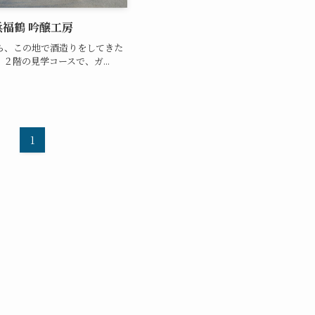
浜福鶴 吟醸工房
から、この地で酒造りをしてきた
２階の見学コースで、ガ...
1