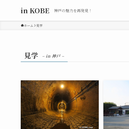
in KOBE
神戸の魅力を再発見！
ホーム
見学
見学
– in 神戸 –