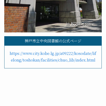
神戸市立中央図書館の公式ページ
https://www.city.kobe.lg.jp/a09222/kosodate/lif
elong/toshokan/facilities/chuo_lib/index.html