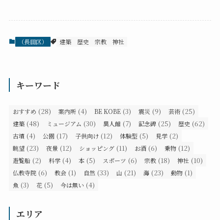
（長田区）
建築
歴史
宗教
神社
キーワード
(28)
(4)
(3)
(9)
(25)
おすすめ
案内所
BE KOBE
震災
芸術
(48)
(30)
(7)
(25)
(62)
建築
ミュージアム
異人館
記念碑
歴史
(4)
(17)
(12)
(5)
(2)
古墳
公園
子供向け
体験型
見学
(23)
(12)
(11)
(6)
(12)
眺望
夜景
ショッピング
お酒
乗物
(2)
(4)
(5)
(6)
(18)
(10)
遊覧船
科学
本
スポーツ
宗教
神社
(6)
(1)
(33)
(21)
(23)
(1)
仏教寺院
教会
自然
山
海
動物
(3)
(5)
(4)
魚
花
今は無い
エリア